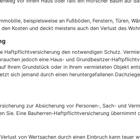
hweg vor Ihrem Haus oder fällt ein morscher Baum auf das 
.
obilie, beispielsweise an Fußböden, Fenstern, Türen, Wän
or den Kosten und deckt meistens auch den Verlust des Woh
ng
vate Haftpflichtversicherung den notwendigen Schutz. Verm
auchen jedoch eine Haus- und Grundbesitzer-Haftpflichtver
uf Ihrem Grundstück oder in Ihrem vermieteten Objekt ents
zt sich jemand durch einen heruntergefallenen Dachziegel,
versicherung zur Absicherung vor Personen-, Sach- und Verm
en Sie. Eine Bauherren-Haftpflichtversicherung übernimmt di
erlust von Wertsachen durch einen Einbruch kann teuer we