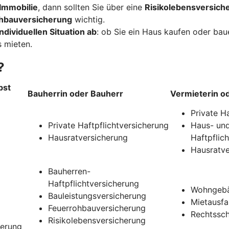
Immobilie
, dann sollten Sie über eine
Risikolebensversich
hbauversicherung
wichtig.
ndividuellen Situation ab
: ob Sie ein Haus kaufen oder ba
 mieten.
?
bst
Bauherrin oder Bauherr
Vermieterin o
Private H
Private Haftpflichtversicherung
Haus- und
Hausratversicherung
Haftpflic
Hausratve
Bauherren-
Haftpflichtversicherung
Wohngebä
Bauleistungsversicherung
Mietausfa
Feuerrohbauversicherung
Rechtssch
Risikolebensversicherung
herung