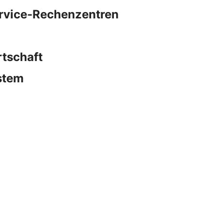
ervice-Rechenzentren
rtschaft
stem