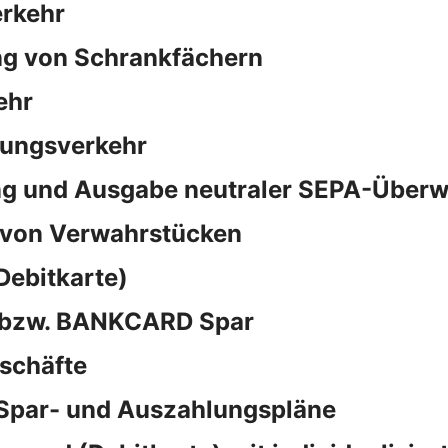
rkehr
ng von Schrankfächern
ehr
sungsverkehr
ng und Ausgabe neutraler SEPA-Überw
 von Verwahrstücken
Debitkarte)
d bzw. BANKCARD Spar
schäfte
 Spar- und Auszahlungspläne