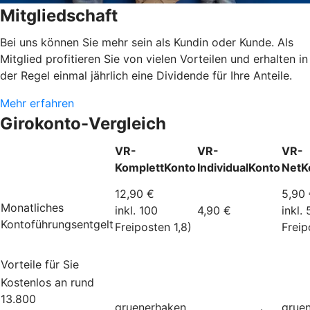
Mitgliedschaft
Bei uns können Sie mehr sein als Kundin oder Kunde. Als
Mitglied profitieren Sie von vielen Vorteilen und erhalten in
der Regel einmal jährlich eine Dividende für Ihre Anteile.
Mehr erfahren
Girokonto-Vergleich
VR-
VR-
VR-
KomplettKonto
IndividualKonto
NetK
12,90 €
5,90
Monatliches
inkl. 100
4,90 €
inkl.
Kontoführungsentgelt
Freiposten 1,8)
Freip
Vorteile für Sie
Kostenlos an rund
13.800
gruenerhaken
grue