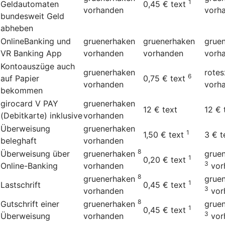
1
Geldautomaten
0,45 €
text
vorhanden
vorh
bundesweit Geld
abheben
OnlineBanking und
gruenerhaken
gruenerhaken
grue
VR Banking App
vorhanden
vorhanden
vorh
Kontoauszüge auch
gruenerhaken
rotes
6
auf Papier
0,75 €
text
vorhanden
vorh
bekommen
girocard V PAY
gruenerhaken
12 €
text
12 €
(Debitkarte) inklusive
vorhanden
Überweisung
gruenerhaken
1
1,50 €
text
3 €
t
beleghaft
vorhanden
8
Überweisung über
gruenerhaken
grue
1
0,20 €
text
3
Online-Banking
vorhanden
vor
8
gruenerhaken
grue
1
Lastschrift
0,45 €
text
3
vorhanden
vor
8
Gutschrift einer
gruenerhaken
grue
1
0,45 €
text
3
Überweisung
vorhanden
vor