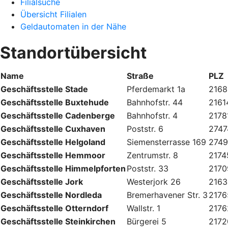
Filialsuche
Übersicht Filialen
Geldautomaten in der Nähe
Standortübersicht
Name
Straße
PLZ
Geschäftsstelle Stade
Pferdemarkt 1a
2168
Geschäftsstelle Buxtehude
Bahnhofstr. 44
2161
Geschäftsstelle Cadenberge
Bahnhofstr. 4
2178
Geschäftsstelle Cuxhaven
Poststr. 6
2747
Geschäftsstelle Helgoland
Siemensterrasse 169
274
Geschäftsstelle Hemmoor
Zentrumstr. 8
2174
Geschäftsstelle Himmelpforten
Poststr. 33
2170
Geschäftsstelle Jork
Westerjork 26
2163
Geschäftsstelle Nordleda
Bremerhavener Str. 3
2176
Geschäftsstelle Otterndorf
Wallstr. 1
2176
Geschäftsstelle Steinkirchen
Bürgerei 5
2172