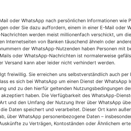
Mail oder WhatsApp nach persönlichen Informationen wie P
en oder Sie dazu auffordern, einem in einer E-Mail oder 
-Nachrichten werden meist millionenfach verschickt, um d
en Internetseiten von Banken täuschend ähneln oder andere 
nummern der WhatsApp-Nutzenden haben Personen mit betrü
-Mails oder WhatsApp-Nachrichten ist normalerweise gefäl
 Versand kann aber leider nicht verhindert werden.
freiwillig. Sie erreichen uns selbstverständlich auch per E
, dass es sich bei WhatsApp um einen Dienst der WhatsApp 
tung und zu den hierfür geltenden Nutzungsbedingungen de
 akzeptiert haben. Die Verfügbarkeit des WhatsApp-Dienste
ie Art und den Umfang der Nutzung Ihrer über WhatsApp üb
ie Daten speichert und verarbeitet. Dieser Ort kann auße
n ab, über WhatsApp personenbezogene Daten – insbesondere
skünfte zu Verträgen, Kontoständen oder Ähnlichem erteil