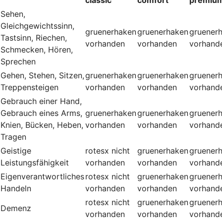
Sehen,
Gleichgewichtssinn,
gruenerhaken
gruenerhaken
gruener
Tastsinn, Riechen,
vorhanden
vorhanden
vorhand
Schmecken, Hören,
Sprechen
Gehen, Stehen, Sitzen,
gruenerhaken
gruenerhaken
gruener
Treppensteigen
vorhanden
vorhanden
vorhand
Gebrauch einer Hand,
Gebrauch eines Arms,
gruenerhaken
gruenerhaken
gruener
Knien, Bücken, Heben,
vorhanden
vorhanden
vorhand
Tragen
Geistige
rotesx
nicht
gruenerhaken
gruener
Leistungsfähigkeit
vorhanden
vorhanden
vorhand
Eigenverantwortliches
rotesx
nicht
gruenerhaken
gruener
Handeln
vorhanden
vorhanden
vorhand
rotesx
nicht
gruenerhaken
gruener
Demenz
vorhanden
vorhanden
vorhand