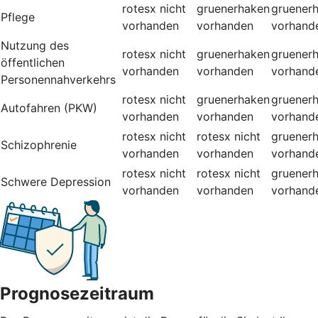
rotesx
nicht
gruenerhaken
gruener
Pflege
vorhanden
vorhanden
vorhand
Nutzung des
rotesx
nicht
gruenerhaken
gruener
öffentlichen
vorhanden
vorhanden
vorhand
Personennahverkehrs
rotesx
nicht
gruenerhaken
gruener
Autofahren (PKW)
vorhanden
vorhanden
vorhand
rotesx
nicht
rotesx
nicht
gruener
Schizophrenie
vorhanden
vorhanden
vorhand
rotesx
nicht
rotesx
nicht
gruener
Schwere Depression
vorhanden
vorhanden
vorhand
Prognosezeitraum