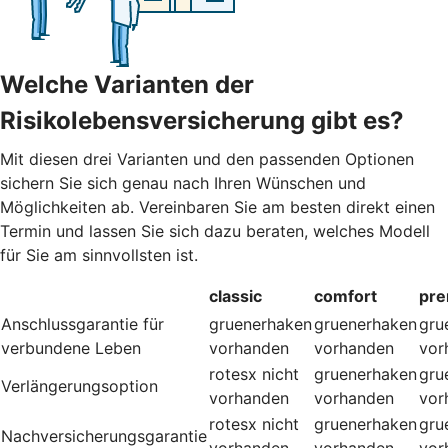
Welche Varianten der
Risikolebensversicherung gibt es?
Mit diesen drei Varianten und den passenden Optionen
sichern Sie sich genau nach Ihren Wünschen und
Möglichkeiten ab. Vereinbaren Sie am besten direkt einen
Termin und lassen Sie sich dazu beraten, welches Modell
für Sie am sinnvollsten ist.
classic
comfort
pr
Anschlussgarantie für
gruenerhaken
gruenerhaken
gru
verbundene Leben
vorhanden
vorhanden
vor
rotesx
nicht
gruenerhaken
gru
Verlängerungsoption
vorhanden
vorhanden
vor
rotesx
nicht
gruenerhaken
gru
Nachversicherungsgarantie
vorhanden
vorhanden
vor