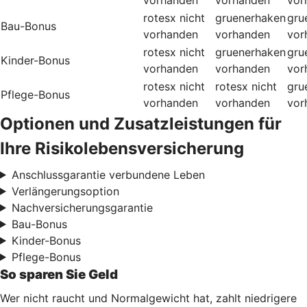
rotesx
nicht
gruenerhaken
gru
Bau-Bonus
vorhanden
vorhanden
vor
rotesx
nicht
gruenerhaken
gru
Kinder-Bonus
vorhanden
vorhanden
vor
rotesx
nicht
rotesx
nicht
gru
Pflege-Bonus
vorhanden
vorhanden
vor
Optionen und Zusatzleistungen für
Ihre Risikolebensversicherung
Anschlussgarantie verbundene Leben
Verlängerungsoption
Nachversicherungsgarantie
Bau-Bonus
Kinder-Bonus
Pflege-Bonus
So sparen Sie Geld
Wer nicht raucht und Normalgewicht hat, zahlt niedrigere