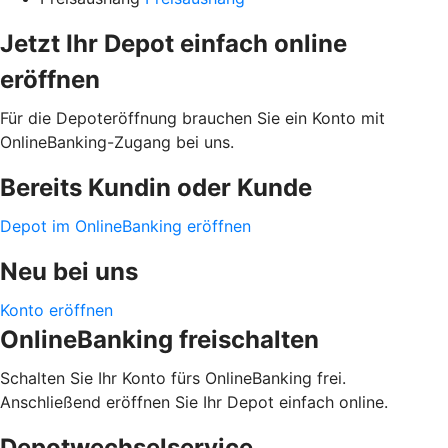
Jetzt Ihr Depot einfach online
eröffnen
Für die Depoteröffnung brauchen Sie ein Konto mit
OnlineBanking-Zugang bei uns.
Bereits Kundin oder Kunde
Depot im OnlineBanking eröffnen
Neu bei uns
Konto eröffnen
OnlineBanking freischalten
Schalten Sie Ihr Konto fürs OnlineBanking frei.
Anschließend eröffnen Sie Ihr Depot einfach online.
Depotwechselservice