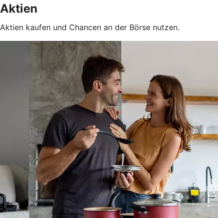
Aktien
Aktien kaufen und Chancen an der Börse nutzen.