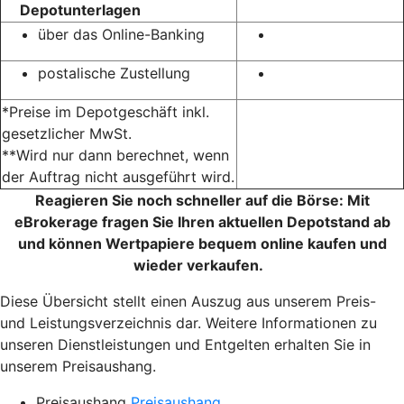
Depotunterlagen
über das Online-Banking
postalische Zustellung
*Preise im Depotgeschäft inkl.
gesetzlicher MwSt.
**Wird nur dann berechnet, wenn
der Auftrag nicht ausgeführt wird.
Reagieren Sie noch schneller auf die Börse: Mit
eBrokerage fragen Sie Ihren aktuellen Depotstand ab
und können Wertpapiere bequem online kaufen und
wieder verkaufen.
Diese Übersicht stellt einen Auszug aus unserem Preis-
und Leistungsverzeichnis dar. Weitere Informationen zu
unseren Dienstleistungen und Entgelten erhalten Sie in
unserem Preisaushang.
Preisaushang
Preisaushang