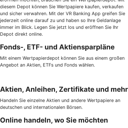
diesem Depot können Sie Wertpapiere kaufen, verkaufen
und sicher verwahren. Mit der VR Banking App greifen Sie
jederzeit online darauf zu und haben so Ihre Geldanlage
immer im Blick. Legen Sie jetzt los und eröffnen Sie Ihr
Depot direkt online.
Fonds-, ETF- und Aktiensparpläne
Mit einem Wertpapierdepot können Sie aus einem großen
Angebot an Aktien, ETFs und Fonds wählen.
Aktien, Anleihen, Zertifikate und mehr
Handeln Sie einzelne Aktien und andere Wertpapiere an
deutschen und internationalen Börsen.
Online handeln, wo Sie möchten