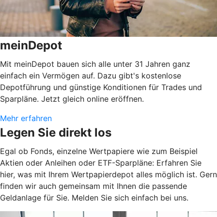
meinDepot
Mit meinDepot bauen sich alle unter 31 Jahren ganz
einfach ein Vermögen auf. Dazu gibt's kostenlose
Depotführung und günstige Konditionen für Trades und
Sparpläne. Jetzt gleich online eröffnen.
Mehr erfahren
Legen Sie direkt los
Egal ob Fonds, einzelne Wertpapiere wie zum Beispiel
Aktien oder Anleihen oder ETF-Sparpläne: Erfahren Sie
hier, was mit Ihrem Wertpapierdepot alles möglich ist. Gern
finden wir auch gemeinsam mit Ihnen die passende
Geldanlage für Sie. Melden Sie sich einfach bei uns.