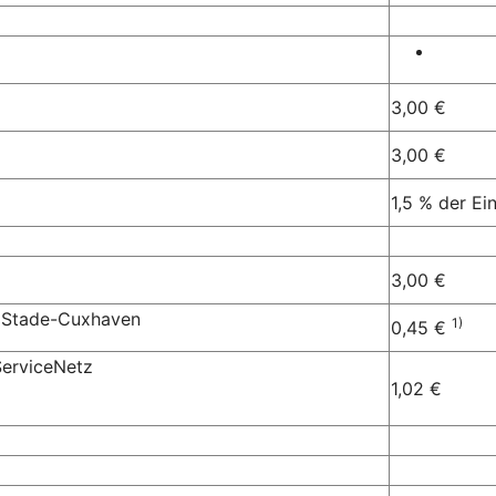
3,00 €
3,00 €
1,5 % der E
3,00 €
k Stade-Cuxhaven
1)
0,45 €
ServiceNetz
1,02 €
g